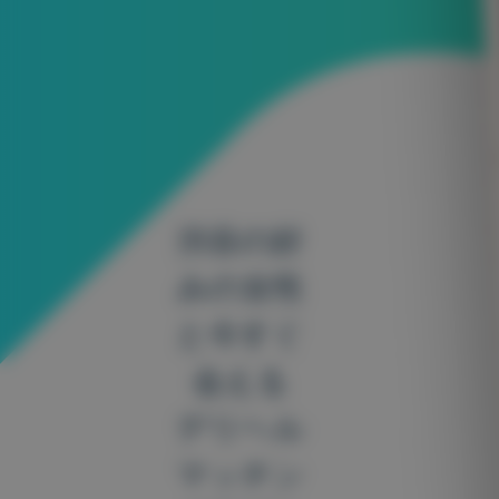
渋谷
の好
みの女性
と今すぐ
会える
デリヘル
マッチン